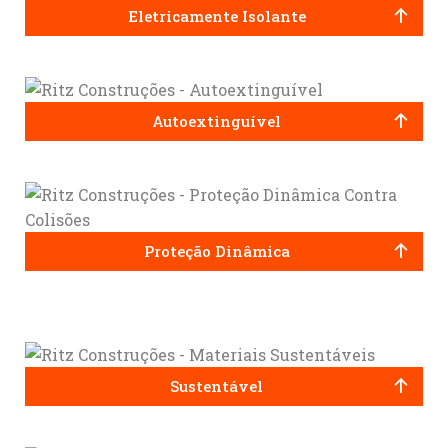
Eletricamente Isolante
Autoextinguível
Proteção Dinâmica
Sustentável