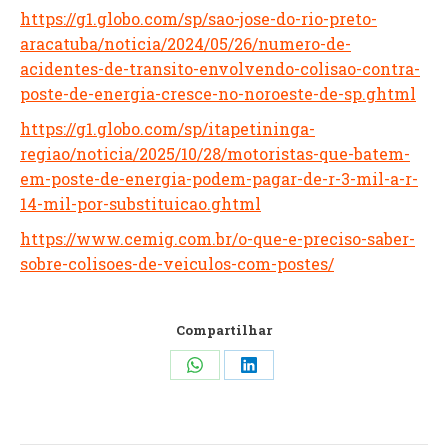
https://g1.globo.com/sp/sao-jose-do-rio-preto-
aracatuba/noticia/2024/05/26/numero-de-
acidentes-de-transito-envolvendo-colisao-contra-
poste-de-energia-cresce-no-noroeste-de-sp.ghtml
https://g1.globo.com/sp/itapetininga-
regiao/noticia/2025/10/28/motoristas-que-batem-
em-poste-de-energia-podem-pagar-de-r-3-mil-a-r-
14-mil-por-substituicao.ghtml
https://www.cemig.com.br/o-que-e-preciso-saber-
sobre-colisoes-de-veiculos-com-postes/
Compartilhar
Compartilhar
Compartilhar
isto
isto
WhatsApp
LinkedIn