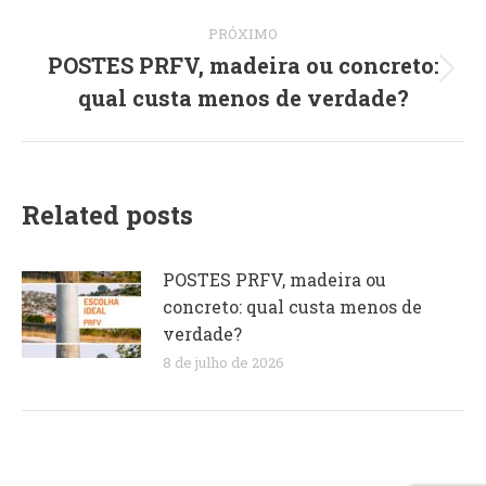
Navegação
PRÓXIMO
de
POSTES PRFV, madeira ou concreto:
Próximo
qual custa menos de verdade?
post:
post:
Related posts
POSTES PRFV, madeira ou
concreto: qual custa menos de
verdade?
8 de julho de 2026